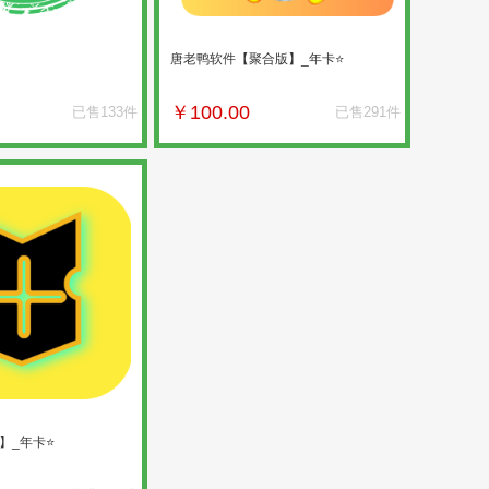
唐老鸭软件【聚合版】_年卡⭐
￥
100.00
已售133件
已售291件
】_年卡⭐