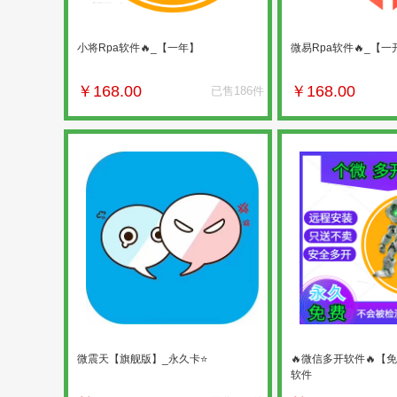
小将Rpa软件🔥_【一年】
微易Rpa软件🔥_【
￥
168.00
￥
168.00
已售186件
微震天【旗舰版】_永久卡⭐
🔥微信多开软件🔥【免
软件