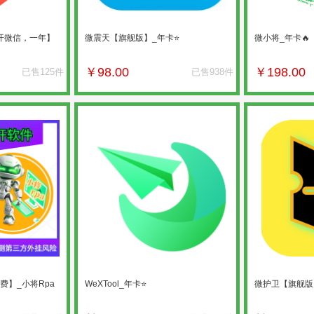
一开微信，一年】
微震天【旗舰版】_年卡⭐
微小将_年卡🔥
￥
98.00
￥
198.00
已售125件
已售938件
费】_小将Rpa
WeXTool_年卡⭐
微护卫【旗舰版